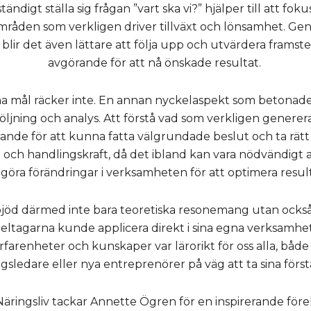
tändigt ställa sig frågan ”vart ska vi?” hjälper till att fo
mråden som verkligen driver tillväxt och lönsamhet. Ge
lir det även lättare att följa upp och utvärdera framste
avgörande för att nå önskade resultat.
ha mål räcker inte. En annan nyckelaspekt som betonades
öljning och analys. Att förstå vad som verkligen genere
ande för att kunna fatta välgrundade beslut och ta rätt
och handlingskraft, då det ibland kan vara nödvändigt at
 göra förändringar i verksamheten för att optimera resul
jöd därmed inte bara teoretiska resonemang utan också
eltagarna kunde applicera direkt i sina egna verksamhete
farenheter och kunskaper var lärorikt för oss alla, båd
gsledare eller nya entreprenörer på väg att ta sina först
Näringsliv tackar Annette Ögren för en inspirerande förel