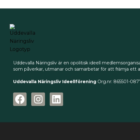
Uddevalla Näringsliv är en opolitisk ideell medlemsorganisat
som påverkar, utmanar och samarbetar för att främja ett att
Uddevalla Näringsliv Ideellförening
Org.nr: 865501-087
F
I
L
a
n
i
c
s
n
e
t
k
b
a
e