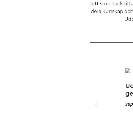
ett stort tack ti
dela kunskap och e
Udd
Ud
ge
sep