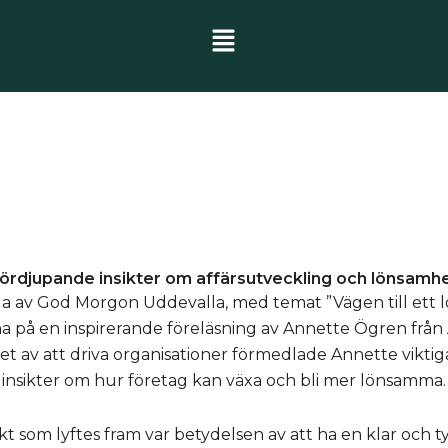
ördjupande insikter om affärsutveckling och lönsamh
a av God Morgon Uddevalla, med temat ”Vägen till ett l
a på en inspirerande föreläsning av Annette Ögren från
t av att driva organisationer förmedlade Annette viktig
insikter om hur företag kan växa och bli mer lönsamma.
t som lyftes fram var betydelsen av att ha en klar och ty