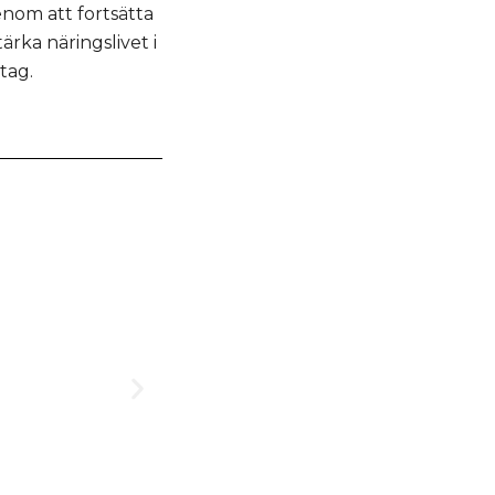
enom att fortsätta
ärka näringslivet i
tag.
Ny tillförordnad
Näringsliv
juli 9, 2025