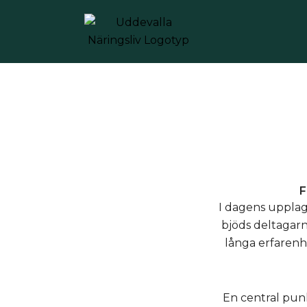
Hoppa
till
innehåll
F
I dagens upplag
bjöds deltagarn
långa erfarenhe
En central punk