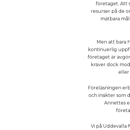
företaget. Att s
resurser på de o
mätbara mål b
Men att bara 
kontinuerlig uppf
företaget är avgör
kräver dock mod 
eller
Föreläsningen erb
och insikter som d
Annettes er
företa
Vi på Uddevalla 