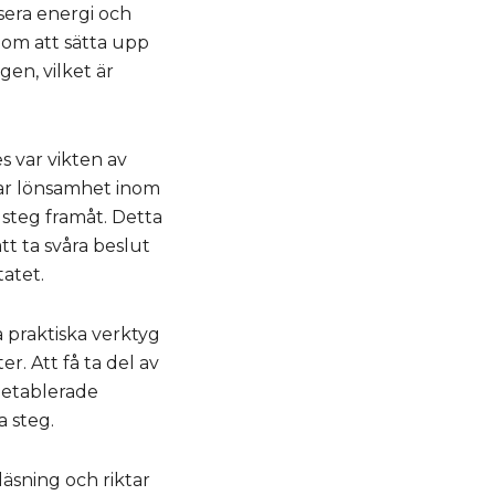
kusera energi och
nom att sätta upp
gen, vilket är
 var vikten av
rar lönsamhet inom
 steg framåt. Detta
t ta svåra beslut
tatet.
 praktiska verktyg
r. Att få ta del av
e etablerade
a steg.
äsning och riktar