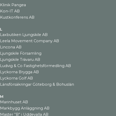
Klinik Pangea
Kon-IT AB
Kustkonferens AB
L
Laxbutiken Ljungskile AB
Leela Movement Company AB
Lincona AB
Ljungskile Församling
Ljungskile Trävaru AB
Ludvig & Co Fastighetsförmedling AB
Lyckorna Brygga AB
Lyckorna Golf AB
Länsförsäkringar Göteborg & Bohuslän
M
Marinhuset AB
Markbygg Anläggning AB
Master ”B” i Uddevalla AB