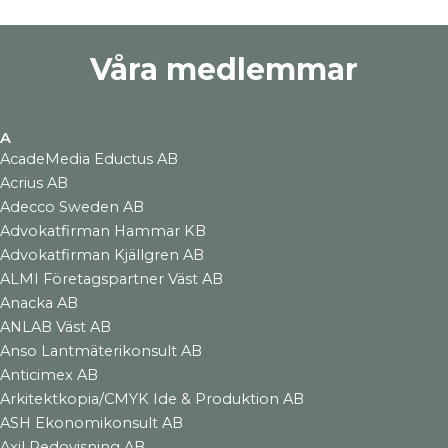
Våra medlemmar
A
AcadeMedia Eductus AB
Acrius AB
Adecco Sweden AB
Advokatfirman Hammar KB
Advokatfirman Kjällgren AB
ALMI Företagspartner Väst AB
Anacka AB
ANLAB Väst AB
Anso Lantmäterikonsult AB
Anticimex AB
Arkitektkopia/CMYK Ide & Produktion AB
ASH Ekonomikonsult AB
Axil Redovisning AB