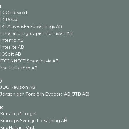
I
IK Oddevold
IK Rössö
IKEA Svenska Försäljnings AB
Installationsgruppen Bohuslän AB
Intemp AB
Interlite AB
IOSoft AB
ITCONNECT Scandinavia AB
Ivar Hellström AB
J
JDG Revision AB
Jörgen och Torbjörn Byggare AB (JTB AB)
K
Kerstin på Torget
Kinnarps Sverige Försäljning AB
KiroHälsan i Väst