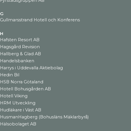
Fyrstadsgruppen AB
G
Gullmarsstrand Hotell och Konferens
H
Hafsten Resort AB
Hagsgård Revision
Hallberg & Glad AB
Handelsbanken
Harrys i Uddevalla Aktiebolag
Hedin Bil
HSB Norra Götaland
Hotell Bohusgården AB
Hotell Viking
HRM Utveckling
Hudläkare i Väst AB
HusmanHagberg (Bohusläns Mäklarbyrå)
Hälsobolaget AB