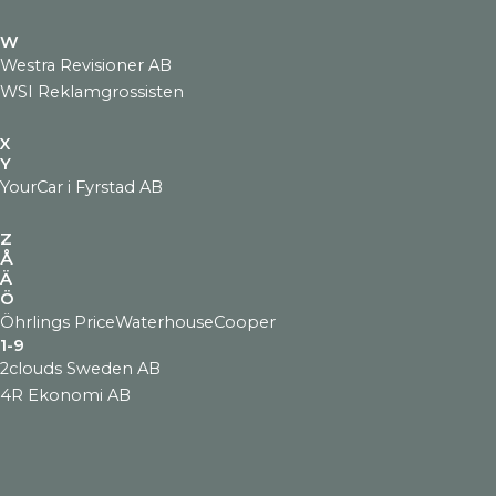
W
Westra Revisioner AB
WSI Reklamgrossisten
X
Y
YourCar i Fyrstad AB
Z
Å
Ä
Ö
Öhrlings PriceWaterhouseCooper
1-9
2clouds Sweden AB
4R Ekonomi AB