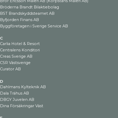
Bror Ericsson Måleri AB (Korpstans Måleri AB)
Bröderna Brandt Bilaktiebolag
BST Brandskyddsteamet AB
Byfjorden Finans AB
Byggföretagen i Sverige Service AB
C
Carlia Hotel & Resort
Centralens Konditori
Creas Sverige AB
CSR Västsverige
Curator AB
D
Dahlmans Kylteknik AB
Dala Trähus AB
DBGY Juvelen AB
Dina Försäkringar Väst